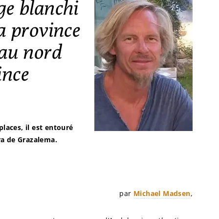
ge blanchi
la province
 au nord
ince
places, il est entouré
ra de Grazalema.
par
Michael Madsen
,