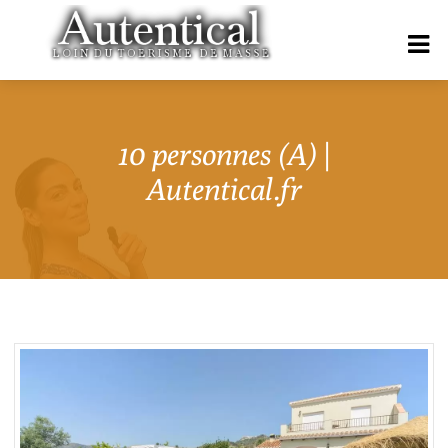
10 personnes (A) |
Autentical.fr