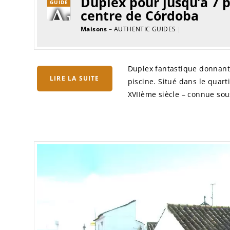
Duplex pour jusqu’à 7 p
GUIDE
centre de Córdoba
Maisons
– AUTHENTIC GUIDES
|
Duplex fantastique donnant 
LIRE LA SUITE
piscine. Situé dans le quar
XVIIème siècle – connue sou